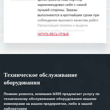
зарекомендовал себя с самой
лучшей стороны. Заказы
выполняются в кротчайшие сроки при
соблюдении высокого качества работ.
Организация приема и выдачи
заказов четкая. Гарантийные
ЧИТАТЬ ВЕСЬ ОТЗЫВ
обязательства выполняются в
полном объеме.
Выражаем благодарность Вашим
специалистам за профессионализм и
оперативное решение поставленных
задач.
Техническое обслуживание
Особенно хочется отметить высокую
оборудования
клиентоориентированность
персонала Вашей компании,
готовность помочь в самых сложных
Помимо ремонта, компания ik555 предлагает услугу по
ситуациях.
техническому обслуживанию оборудования нашими
инженерами на вашем предприятии, либо в нашей
Мы высоко ценим сложившиеся
лаборатории