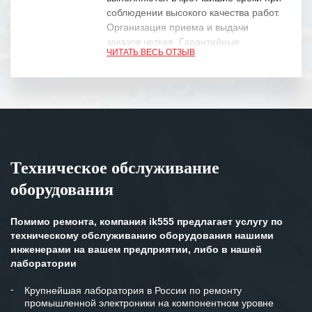
соблюдении высокого качества работ.
Организация приема и выдачи
заказов четкая. Гарантийные
ЧИТАТЬ ВЕСЬ ОТЗЫВ
обязательства выполняются в
полном объеме.
Выражаем благодарность Вашим
специалистам за профессионализм и
оперативное решение поставленных
задач.
Техническое обслуживание
Особенно хочется отметить высокую
оборудования
клиентоориентированность
персонала Вашей компании,
готовность помочь в самых сложных
Помимо ремонта, компания ik555 предлагает услугу по
ситуациях.
техническому обслуживанию оборудования нашими
инженерами на вашем предприятии, либо в нашей
Мы высоко ценим сложившиеся
лаборатории
между нашими компаниями открытые
и доверительные партнерские
Крупнейшая лаборатория в России по ремонту
промышленной электроники на компонентном уровне
отношения и искренне желаем