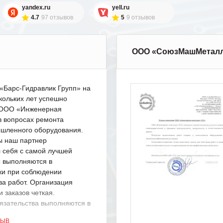
yandex.ru
yell.ru
4.7
97 отзывов
5
9 отзывов
ООО «СоюзМашМетал
Барс-Гидравлик Групп» на
кольких лет успешно
с ООО «Инженерная
в вопросах ремонта
шленного оборудования.
ы наш партнер
 себя с самой лучшей
ы выполняются в
ки при соблюдении
ва работ. Организация
 заказов четкая.
язательства выполняются в
.
ЗЫВ