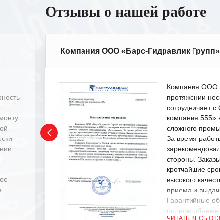
Отзывы о нашей работе
Компания ООО «Барс-Гидравлик Групп»
Компания ООО «
рность
протяжении нес
сотрудничает 
емонту
компания 555» 
ной
сложного промы
ески
За время работ
ении
зарекомендовал
стороны. Заказ
кротчайшие сро
ное
высокого качест
е
приема и выдачи
.
Гарантийные об
полном объеме
ЧИТАТЬ ВЕСЬ ОТ