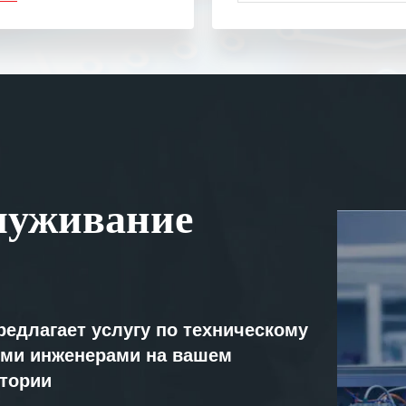
одарность Вашим
а профессионализм и
шение поставленных задач.
ся отметить высокую
рованность персонала
, готовность помочь в
ситуациях.
им сложившиеся между
луживание
иями открытые и
партнерские отношения и
ем «Инженерной компании
т успеха и процветания.
редлагает услугу по техническому
ми инженерами на вашем
атории