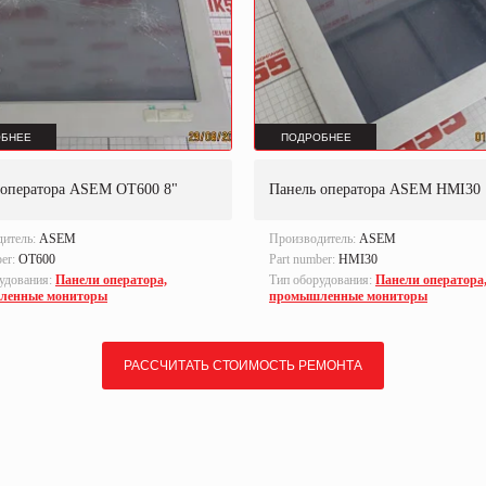
БНЕЕ
ПОДРОБНЕЕ
 оператора ASEM OT600 8"
Панель оператора ASEM HMI30
дитель:
ASEM
Производитель:
ASEM
ber:
OT600
Part number:
HMI30
удования:
Панели оператора,
Тип оборудования:
Панели оператора
ленные мониторы
промышленные мониторы
РАССЧИТАТЬ СТОИМОСТЬ РЕМОНТА