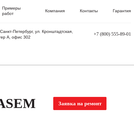
Примеры
Компания
Контакты
Гарантия
работ
 Санкт-Петербург, ул. Кронштадтская,
+7 (800) 555-89-01
тер А, офис 302
равления
Ремонт сварочных трансформаторов
Ремонт аппаратов плазменной резки
Ремонт сварочных полуавтоматов
Ремонт плазменных станков с ЧПУ
 ASEM
Заявка на ремонт