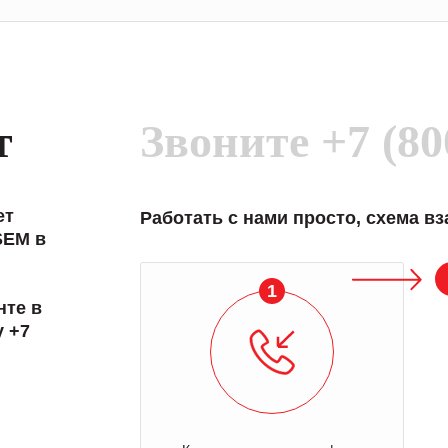
т
Звоните
+7 (80
ет
Работать с нами просто, схема в
SEM в
1
нте в
у +7