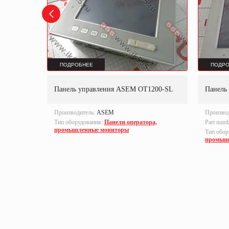
ПОДРОБНЕЕ
ПОДРО
 12,2"
Панель управления ASEM OT1200-SL
Панель
Производитель:
ASEM
Произво
Тип оборудования:
Панели оператора,
Part num
промышленные мониторы
а,
Тип обор
промыш