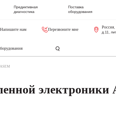
Предиктивная
Поставка
диагностика
оборудования
Россия
,
Напишите нам
Перезвоните мне
д.11, ли
резольверы
Контроллеры, блоки управления
Панели оператора, промышленные мониторы
Прочая промышленная электроника
Промышленные пульты уп
Серверные материнские платы
ASEM
ленной электроники