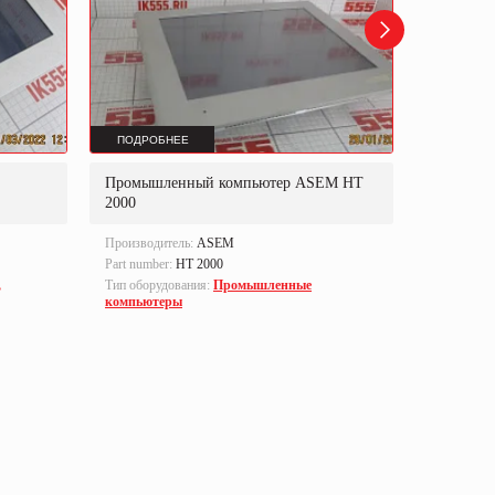
ПОДРОБНЕЕ
ПОДРОБ
Промышленный компьютер ASEM HT
Источник
2000
(ИБП) AS
Производитель:
ASEM
Производи
Part number:
HT 2000
Part numbe
,
Тип оборудования:
Промышленные
Тип оборуд
компьютеры