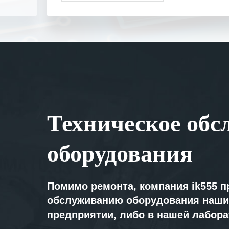
Выражаем благ
специалистам з
оперативное ре
Особенно хочет
клиентоориенти
Вашей компании
самых сложных 
Мы высоко цен
Техническое обс
нашими компан
доверительные 
искренне жела
оборудования
«555» долгих ле
Помимо ремонта, компания ik555 п
обслуживанию оборудования наши
предприятии, либо в нашей лабор