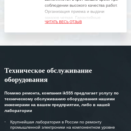
соблюдении высокого качества работ.
Организация приема и выдачи
заказов четкая. Гарантийные
ЧИТАТЬ ВЕСЬ ОТЗЫВ
обязательства выполняются в
полном объеме.
Выражаем благодарность Вашим
специалистам за профессионализм и
оперативное решение поставленных
задач.
Техническое обслуживание
Особенно хочется отметить высокую
оборудования
клиентоориентированность
персонала Вашей компании,
готовность помочь в самых сложных
Помимо ремонта, компания ik555 предлагает услугу по
ситуациях.
техническому обслуживанию оборудования нашими
инженерами на вашем предприятии, либо в нашей
Мы высоко ценим сложившиеся
лаборатории
между нашими компаниями открытые
и доверительные партнерские
Крупнейшая лаборатория в России по ремонту
промышленной электроники на компонентном уровне
отношения и искренне желаем