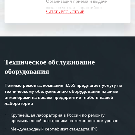
Организация приема и выдачи
заказов четкая. Гарантийные
ЧИТАТЬ ВЕСЬ ОТЗЫВ
обязательства выполняются в
полном объеме.
Выражаем благодарность Вашим
специалистам за профессионализм и
оперативное решение поставленных
задач.
Техническое обслуживание
Особенно хочется отметить высокую
оборудования
клиентоориентированность
персонала Вашей компании,
готовность помочь в самых сложных
Помимо ремонта, компания ik555 предлагает услугу по
ситуациях.
техническому обслуживанию оборудования нашими
инженерами на вашем предприятии, либо в нашей
Мы высоко ценим сложившиеся
лаборатории
между нашими компаниями открытые
и доверительные партнерские
Крупнейшая лаборатория в России по ремонту
промышленной электроники на компонентном уровне
отношения и искренне желаем
«Инженерной компании «555» долгих
Международный сертификат стандарта IPC
лет успеха и процветания.