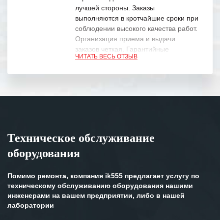
лучшей стороны. Заказы
выполняются в кротчайшие сроки при
соблюдении высокого качества работ.
Организация приема и выдачи
заказов четкая. Гарантийные
ЧИТАТЬ ВЕСЬ ОТЗЫВ
обязательства выполняются в
полном объеме.
Выражаем благодарность Вашим
специалистам за профессионализм и
оперативное решение поставленных
задач.
Техническое обслуживание
Особенно хочется отметить высокую
оборудования
клиентоориентированность
персонала Вашей компании,
готовность помочь в самых сложных
Помимо ремонта, компания ik555 предлагает услугу по
ситуациях.
техническому обслуживанию оборудования нашими
инженерами на вашем предприятии, либо в нашей
Мы высоко ценим сложившиеся
лаборатории
между нашими компаниями открытые