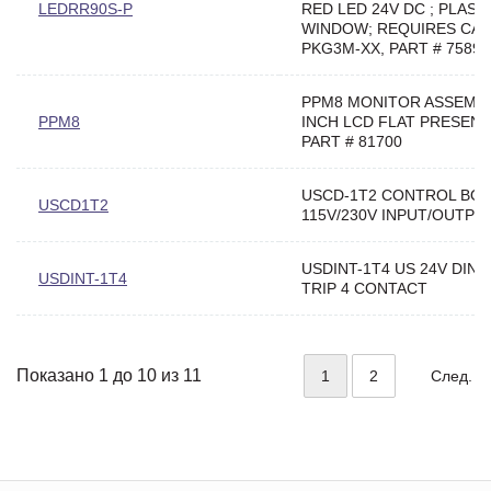
LEDRR90S-P
RED LED 24V DC ; PLAST
WINDOW; REQUIRES CAB
PKG3M-XX, PART # 75892
PPM8 MONITOR ASSEMBL
PPM8
INCH LCD FLAT PRESEN
PART # 81700
USCD-1T2 CONTROL BO
USCD1T2
115V/230V INPUT/OUTPT
USDINT-1T4 US 24V DIN 
USDINT-1T4
TRIP 4 CONTACT
Показано 1 до 10 из 11
1
2
След.