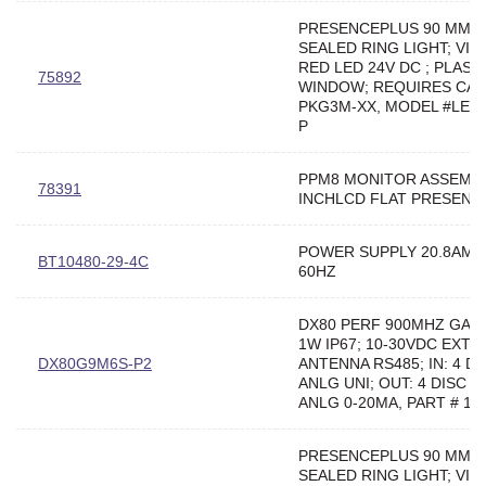
PRESENCEPLUS 90 MM D
SEALED RING LIGHT; VIS
RED LED 24V DC ; PLAST
75892
WINDOW; REQUIRES CAB
PKG3M-XX, MODEL #LED
P
PPM8 MONITOR ASSEMBL
78391
INCHLCD FLAT PRESENC
POWER SUPPLY 20.8AMP
BT10480-29-4C
60HZ
DX80 PERF 900MHZ GAT
1W IP67; 10-30VDC EXT
DX80G9M6S-P2
ANTENNA RS485; IN: 4 DI
ANLG UNI; OUT: 4 DISC P
ANLG 0-20MA, PART # 17
PRESENCEPLUS 90 MM D
SEALED RING LIGHT; VIS