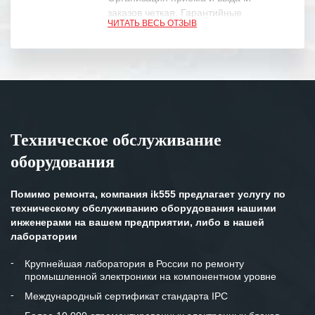
заказов четкая. Гарантийные
ЧИТАТЬ ВЕСЬ ОТЗЫВ
обязательства выполняются в
полном объеме.
Выражаем благодарность Вашим
специалистам за профессионализм и
оперативное решение поставленных
задач.
Техническое обслуживание
Особенно хочется отметить высокую
оборудования
клиентоориентированность
персонала Вашей компании,
готовность помочь в самых сложных
Помимо ремонта, компания ik555 предлагает услугу по
ситуациях.
техническому обслуживанию оборудования нашими
инженерами на вашем предприятии, либо в нашей
Мы высоко ценим сложившиеся
лаборатории
между нашими компаниями открытые
и доверительные партнерские
Крупнейшая лаборатория в России по ремонту
промышленной электроники на компонентном уровне
отношения и искренне желаем
«Инженерной компании «555» долгих
Международный сертификат стандарта IPC
лет успеха и процветания.