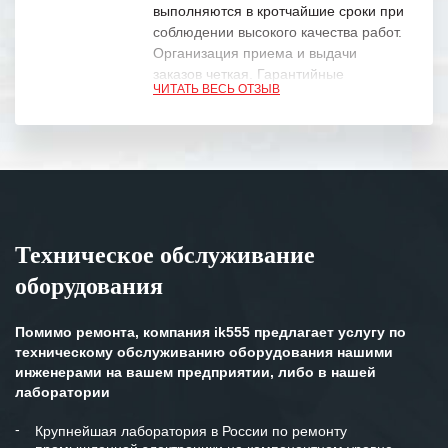
выполняются в кротчайшие сроки при
соблюдении высокого качества работ.
Организация приема и выдачи
заказов четкая. Гарантийные
ЧИТАТЬ ВЕСЬ ОТЗЫВ
обязательства выполняются в
полном объеме.
Выражаем благодарность Вашим
специалистам за профессионализм и
оперативное решение поставленных
задач.
Техническое обслуживание
Особенно хочется отметить высокую
оборудования
клиентоориентированность
персонала Вашей компании,
готовность помочь в самых сложных
Помимо ремонта, компания ik555 предлагает услугу по
ситуациях.
техническому обслуживанию оборудования нашими
инженерами на вашем предприятии, либо в нашей
Мы высоко ценим сложившиеся
лаборатории
между нашими компаниями открытые
и доверительные партнерские
Крупнейшая лаборатория в России по ремонту