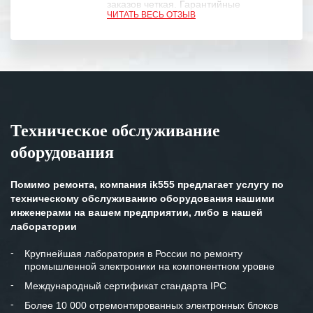
заказов четкая. Гарантийные
ЧИТАТЬ ВЕСЬ ОТЗЫВ
обязательства выполняются в
полном объеме.
Выражаем благодарность Вашим
специалистам за профессионализм и
оперативное решение поставленных
задач.
Техническое обслуживание
Особенно хочется отметить высокую
оборудования
клиентоориентированность
персонала Вашей компании,
готовность помочь в самых сложных
Помимо ремонта, компания ik555 предлагает услугу по
ситуациях.
техническому обслуживанию оборудования нашими
инженерами на вашем предприятии, либо в нашей
Мы высоко ценим сложившиеся
лаборатории
между нашими компаниями открытые
и доверительные партнерские
Крупнейшая лаборатория в России по ремонту
промышленной электроники на компонентном уровне
отношения и искренне желаем
«Инженерной компании «555» долгих
Международный сертификат стандарта IPC
лет успеха и процветания.
Более 10 000 отремонтированных электронных блоков