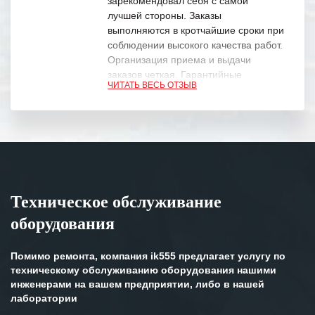
зарекомендовал себя с самой
лучшей стороны. Заказы
выполняются в кротчайшие сроки при
соблюдении высокого качества работ.
Организация приема и выдачи
заказов четкая. Гарантийные
ЧИТАТЬ ВЕСЬ ОТЗЫВ
обязательства выполняются в
полном объеме.
Выражаем благодарность Вашим
специалистам за профессионализм и
оперативное решение поставленных
задач.
Техническое обслуживание
Особенно хочется отметить высокую
оборудования
клиентоориентированность
персонала Вашей компании,
готовность помочь в самых сложных
Помимо ремонта, компания ik555 предлагает услугу по
ситуациях.
техническому обслуживанию оборудования нашими
инженерами на вашем предприятии, либо в нашей
Мы высоко ценим сложившиеся
лаборатории
между нашими компаниями открытые