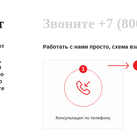
т
Звоните
+7 (80
ет
Работать с нами просто, схема в
,
и
1
 о
о
те
Консультация по телефону