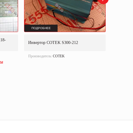
ПОДРОБНЕЕ
ПОДРОБ
18-
Инвертор COTEK S300-212
Инверто
Производитель:
COTEK
Производи
ты