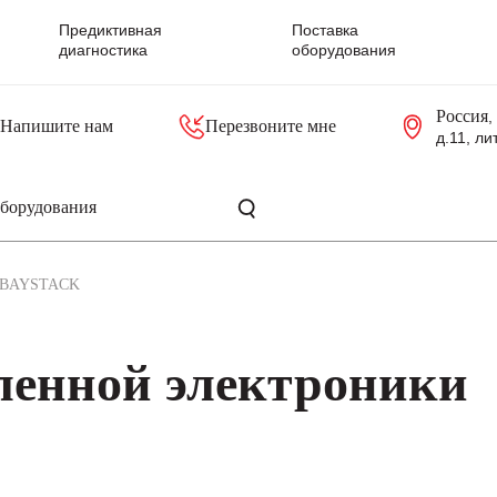
Предиктивная
Поставка
диагностика
оборудования
Россия
,
Напишите нам
Перезвоните мне
д.11, ли
резольверы
Контроллеры, блоки управления
Панели оператора, промышленные мониторы
Прочая промышленная электроника
Промышленные пульты уп
Серверные материнские платы
BAYSTACK
енной электроники