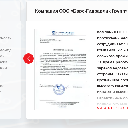
Компания ООО «Барс-Гидравлик Групп»
Компания ООО «
рность
протяжении нес
сотрудничает 
емонту
компания 555» 
ной
сложного промы
ески
За время работ
ении
зарекомендовал
стороны. Заказ
кротчайшие сро
ное
высокого качест
е
приема и выдачи
.
Гарантийные об
полном объеме
ЧИТАТЬ ВЕСЬ ОТ
Выражаем благ
специалистам з
оперативное ре