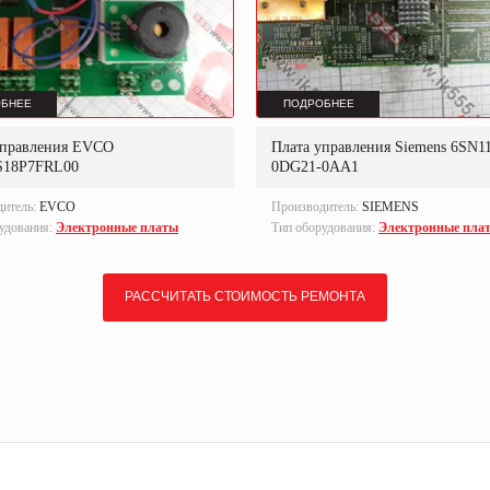
БНЕЕ
ПОДРОБНЕЕ
управления EVCO
Плата управления Siemens 6SN11
S18P7FRL00
0DG21-0AA1
дитель:
EVCO
Производитель:
SIEMENS
удования:
Электронные платы
Тип оборудования:
Электронные пла
РАССЧИТАТЬ СТОИМОСТЬ РЕМОНТА