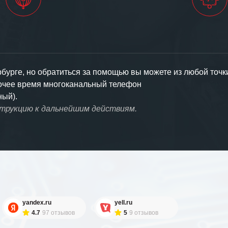
урге, но обратиться за помощью вы можете из любой точк
бочее время многоканальный телефон
ный).
струкцию к дальнейшим действиям.
yandex.ru
yell.ru
4.7
97 отзывов
5
9 отзывов