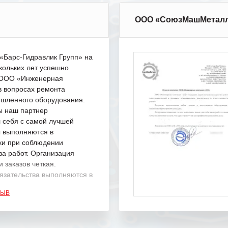
ООО «СоюзМашМетал
Барс-Гидравлик Групп» на
кольких лет успешно
с ООО «Инженерная
в вопросах ремонта
шленного оборудования.
ы наш партнер
 себя с самой лучшей
ы выполняются в
ки при соблюдении
ва работ. Организация
 заказов четкая.
язательства выполняются в
.
ЗЫВ
одарность Вашим
а профессионализм и
шение поставленных задач.