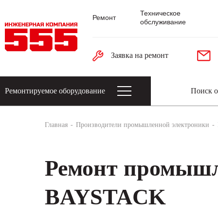
Техническое
Ремонт
обслуживание
Заявка на ремонт
Ремонтируемое оборудование
Датчики: энкодеры, тахогенераторы, 
Главная
Производители промышленной электроники
Ремонт промышл
BAYSTACK