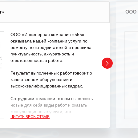
л»
ООО 
ООО «Инженерная компания «555»
оказывала нашей компании услуги по
ремонту электродвигателей и проявила
пунктуальность, аккуратность и
ответственность в работе.
Результат выполненных работ говорит о
качественном оборудовании и
высококвалифицированных кадрах.
Сотрудники компании готовы выполнить
новые для себя виды работ и оказать
консультационные услуги, что
ЧИТАТЬ ВЕСЬ ОТЗЫВ
характеризует их как профессионалов
своего дела.
Рекомендуем ООО «ИК «555» как