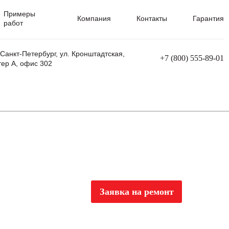
Примеры
Компания
Контакты
Гарантия
работ
 Санкт-Петербург, ул. Кронштадтская,
+7 (800) 555-89-01
тер А, офис 302
равления
Ремонт сварочных трансформаторов
Ремонт аппаратов плазменной резки
Ремонт сварочных полуавтоматов
Ремонт плазменных станков с ЧПУ
Заявка на ремонт