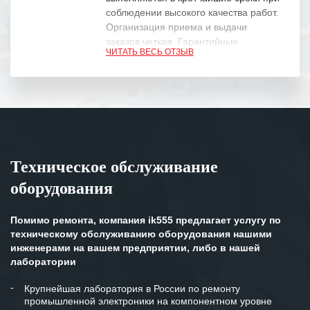
соблюдении высокого качества работ.
Организация приема и выдачи
заказов четкая. Гарантийные
ЧИТАТЬ ВЕСЬ ОТЗЫВ
обязательства выполняются в
полном объеме.
Выражаем благодарность Вашим
специалистам за профессионализм и
оперативное решение поставленных
задач.
Техническое обслуживание
Особенно хочется отметить высокую
оборудования
клиентоориентированность
персонала Вашей компании,
готовность помочь в самых сложных
Помимо ремонта, компания ik555 предлагает услугу по
ситуациях.
техническому обслуживанию оборудования нашими
инженерами на вашем предприятии, либо в нашей
Мы высоко ценим сложившиеся
лаборатории
между нашими компаниями открытые
и доверительные партнерские
Крупнейшая лаборатория в России по ремонту
промышленной электроники на компонентном уровне
отношения и искренне желаем