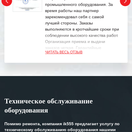
промышленного оборудования. За
время работы наш партнер
зарекомендовал себя с самой
лучшей стороны. Заказы
выполняются в кротчайшие сроки при
соблюдении высокого качества работ.
Организация приема и выдачи
заказов четкая. Гарантийные
ЧИТАТЬ ВЕСЬ ОТЗЫВ
обязательства выполняются в
полном объеме.
Выражаем благодарность Вашим
специалистам за профессионализм и
оперативное решение поставленных
задач.
Техническое обслуживание
Особенно хочется отметить высокую
оборудования
клиентоориентированность
персонала Вашей компании,
готовность помочь в самых сложных
Помимо ремонта, компания ik555 предлагает услугу по
ситуациях.
техническому обслуживанию оборудования нашими