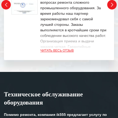
вопросах ремонта сложного
промышленного оборудования. За
время работы наш партнер
зарекомендовал себя с самой
лучшей стороны. Заказы
выполняются в кротчайшие сроки при
соблюдении высокого качества работ.
Организация приема и выдачи
заказов четкая. Гарантийные
ЧИТАТЬ ВЕСЬ ОТЗЫВ
обязательства выполняются в
полном объеме.
Выражаем благодарность Вашим
специалистам за профессионализм и
оперативное решение поставленных
задач.
Техническое обслуживание
Особенно хочется отметить высокую
оборудования
клиентоориентированность
персонала Вашей компании,
готовность помочь в самых сложных
Помимо ремонта, компания ik555 предлагает услугу по
ситуациях.