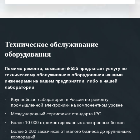
полном объеме.
Выражаем благодарность Вашим
специалистам за профессионализм и
оперативное решение поставленных
задач.
Техническое обслуживание
Особенно хочется отметить высокую
оборудования
клиентоориентированность
персонала Вашей компании,
готовность помочь в самых сложных
Помимо ремонта, компания ik555 предлагает услугу по
ситуациях.
техническому обслуживанию оборудования нашими
инженерами на вашем предприятии, либо в нашей
Мы высоко ценим сложившиеся
лаборатории
между нашими компаниями открытые
и доверительные партнерские
Крупнейшая лаборатория в России по ремонту
промышленной электроники на компонентном уровне
отношения и искренне желаем
«Инженерной компании «555» долгих
Международный сертификат стандарта IPC
лет успеха и процветания.
Более 10 000 отремонтированных электронных блоков
Более 2 000 заказчиков от малого бизнеса до крупнейших
корпораций