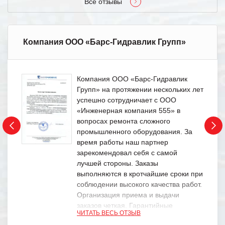
Все отзывы
Компания ООО «Барс-Гидравлик Групп»
Компания ООО «Барс-Гидравлик
Групп» на протяжении нескольких лет
успешно сотрудничает с ООО
«Инженерная компания 555» в
вопросах ремонта сложного
промышленного оборудования. За
время работы наш партнер
зарекомендовал себя с самой
лучшей стороны. Заказы
выполняются в кротчайшие сроки при
соблюдении высокого качества работ.
Организация приема и выдачи
заказов четкая. Гарантийные
ЧИТАТЬ ВЕСЬ ОТЗЫВ
обязательства выполняются в