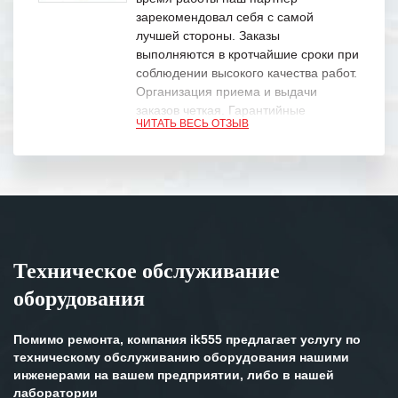
зарекомендовал себя с самой
лучшей стороны. Заказы
выполняются в кротчайшие сроки при
соблюдении высокого качества работ.
Организация приема и выдачи
заказов четкая. Гарантийные
ЧИТАТЬ ВЕСЬ ОТЗЫВ
обязательства выполняются в
полном объеме.
Выражаем благодарность Вашим
специалистам за профессионализм и
оперативное решение поставленных
задач.
Техническое обслуживание
Особенно хочется отметить высокую
оборудования
клиентоориентированность
персонала Вашей компании,
готовность помочь в самых сложных
Помимо ремонта, компания ik555 предлагает услугу по
ситуациях.
техническому обслуживанию оборудования нашими
инженерами на вашем предприятии, либо в нашей
Мы высоко ценим сложившиеся
лаборатории