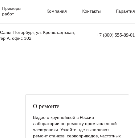
Примеры
Компания
Контакты
Гарантия
работ
 Санкт-Петербург, ул. Кронштадтская,
+7 (800) 555-89-01
тер А, офис 302
равления
Ремонт сварочных трансформаторов
Ремонт аппаратов плазменной резки
Ремонт сварочных полуавтоматов
Ремонт плазменных станков с ЧПУ
О ремонте
Видео о крупнейшей в России
лаборатории по ремонту промышленной
электроники. Узнайте, где выполняют
ремонт станков, сервоприводов, частотных