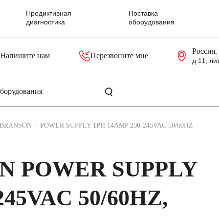
Предиктивная
Поставка
диагностика
оборудования
Россия
,
Напишите нам
Перезвоните мне
д.11, ли
резольверы
Контроллеры, блоки управления
Панели оператора, промышленные мониторы
Прочая промышленная электроника
Промышленные пульты уп
Серверные материнские платы
BRANSON
POWER SUPPLY 1PH 14AMP 200-245VAC 50/60HZ
ON POWER SUPPLY
245VAC 50/60HZ,