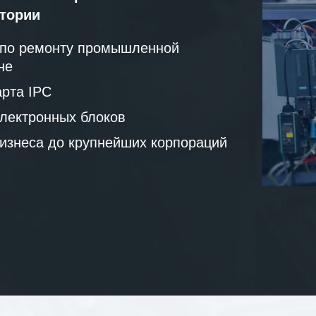
атории
 по ремонту промышленной
не
рта IPC
лектронных блоков
бизнеса до крупнейших корпораций