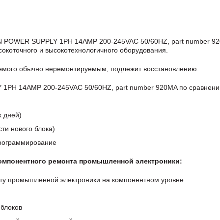
 POWER SUPPLY 1PH 14AMP 200-245VAC 50/60HZ, part number 9
окоточного и высокотехнологичного оборудования.
аемого обычно неремонтируемым, подлежит восстановлению.
PH 14AMP 200-245VAC 50/60HZ, part number 920MA по сравнени
х дней)
ти нового блока)
программирование
компонентного ремонта промышленной электроники:
ту промышленной электроники на компонентном уровне
блоков