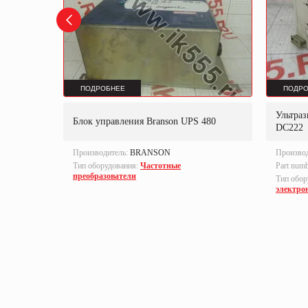
ПОДРОБНЕЕ
ПОДРО
son
Ультраз
Блок управления Branson UPS 480
DC222
Производитель:
BRANSON
Произво
Тип оборудования:
Частотные
Part num
преобразователи
ленная
Тип обор
электро