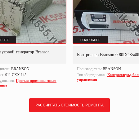
БНЕЕ
ПОДРОБНЕЕ
вуковой генератор Branson
Контроллер Branson 0.80DCXs4
дитель:
BRANSON
Производитель:
BRANSON
ber:
011 CXX 145.
Тип оборудования:
Контроллеры, бло
управления
удования:
Прочая промышленная
ника
РАССЧИТАТЬ СТОИМОСТЬ РЕМОНТА