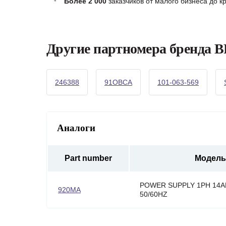
Более 2 000
заказчиков от малого бизнеса до 
Другие партномера бренда
246388
91OBCA
101-063-569
Аналоги
Part number
Модель
POWER SUPPLY 1PH 14A
920MA
50/60HZ