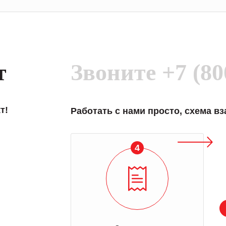
т
Звоните
+7 (80
т!
Работать с нами просто, схема в
4