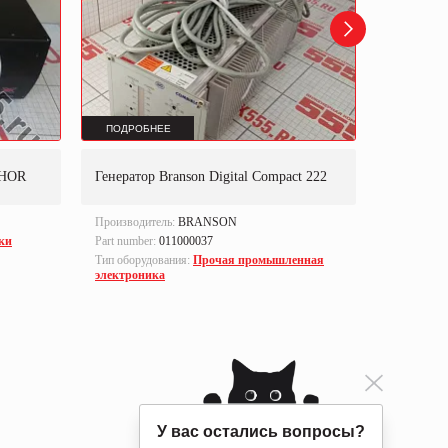
ПОДРОБНЕЕ
ПОДРОБ
0HOR
Генератор Branson Digital Compact 222
Сварочны
Производитель:
BRANSON
Производи
ки
Part number:
011000037
Part numbe
Тип оборудования:
Прочая промышленная
Тип оборуд
электроника
электрони
У вас остались вопросы?