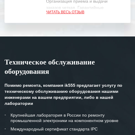
Организация приема и выдачи
заказов четкая. Гарантийные
ЧИТАТЬ ВЕСЬ ОТЗЫВ
обязательства выполняются в
полном объеме.
Выражаем благодарность Вашим
специалистам за профессионализм и
оперативное решение поставленных
задач.
Техническое обслуживание
Особенно хочется отметить высокую
оборудования
клиентоориентированность
персонала Вашей компании,
готовность помочь в самых сложных
Помимо ремонта, компания ik555 предлагает услугу по
ситуациях.
техническому обслуживанию оборудования нашими
инженерами на вашем предприятии, либо в нашей
Мы высоко ценим сложившиеся
лаборатории
между нашими компаниями открытые
и доверительные партнерские
Крупнейшая лаборатория в России по ремонту
промышленной электроники на компонентном уровне
отношения и искренне желаем
«Инженерной компании «555» долгих
Международный сертификат стандарта IPC
лет успеха и процветания.