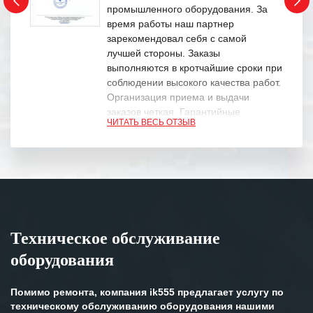
промышленного оборудования. За
время работы наш партнер
зарекомендовал себя с самой
лучшей стороны. Заказы
выполняются в кротчайшие сроки при
соблюдении высокого качества работ.
Организация приема и выдачи
заказов четкая. Гарантийные
ЧИТАТЬ ВЕСЬ ОТЗЫВ
обязательства выполняются в
полном объеме.
Выражаем благодарность Вашим
специалистам за профессионализм и
оперативное решение поставленных
задач.
Техническое обслуживание
Особенно хочется отметить высокую
оборудования
клиентоориентированность
персонала Вашей компании,
готовность помочь в самых сложных
Помимо ремонта, компания ik555 предлагает услугу по
ситуациях.
техническому обслуживанию оборудования нашими