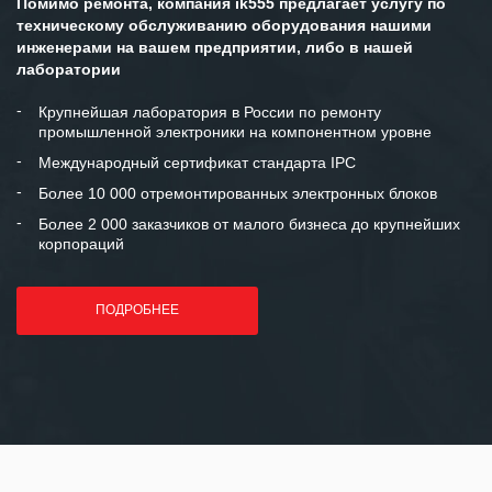
Помимо ремонта, компания ik555 предлагает услугу по
ситуациях.
техническому обслуживанию оборудования нашими
инженерами на вашем предприятии, либо в нашей
Мы высоко ценим сложившиеся
лаборатории
между нашими компаниями открытые
и доверительные партнерские
Крупнейшая лаборатория в России по ремонту
промышленной электроники на компонентном уровне
отношения и искренне желаем
«Инженерной компании «555» долгих
Международный сертификат стандарта IPC
лет успеха и процветания.
Более 10 000 отремонтированных электронных блоков
Более 2 000 заказчиков от малого бизнеса до крупнейших
корпораций
ПОДРОБНЕЕ