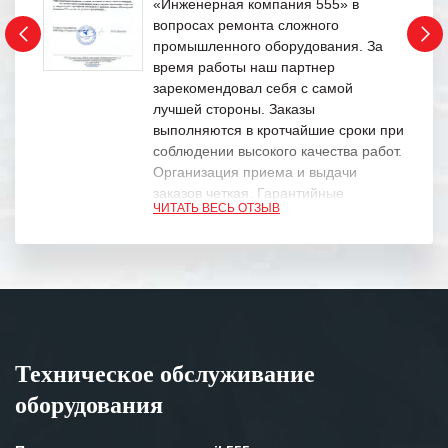
«Инженерная компания 555» в
вопросах ремонта сложного
промышленного оборудования. За
время работы наш партнер
зарекомендовал себя с самой
лучшей стороны. Заказы
выполняются в кротчайшие сроки при
соблюдении высокого качества работ.
Организация приема и выдачи
заказов четкая. Гарантийные
ЧИТАТЬ ВЕСЬ ОТЗЫВ
обязательства выполняются в
полном объеме.
Выражаем благодарность Вашим
специалистам за профессионализм и
оперативное решение поставленных
задач.
Техническое обслуживание
Особенно хочется отметить высокую
оборудования
клиентоориентированность
персонала Вашей компании,
готовность помочь в самых сложных