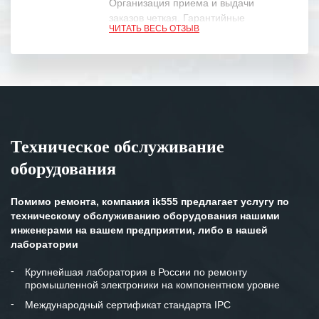
Организация приема и выдачи
заказов четкая. Гарантийные
ЧИТАТЬ ВЕСЬ ОТЗЫВ
обязательства выполняются в
полном объеме.
Выражаем благодарность Вашим
специалистам за профессионализм и
оперативное решение поставленных
задач.
Техническое обслуживание
Особенно хочется отметить высокую
оборудования
клиентоориентированность
персонала Вашей компании,
готовность помочь в самых сложных
Помимо ремонта, компания ik555 предлагает услугу по
ситуациях.
техническому обслуживанию оборудования нашими
инженерами на вашем предприятии, либо в нашей
Мы высоко ценим сложившиеся
лаборатории
между нашими компаниями открытые
и доверительные партнерские
Крупнейшая лаборатория в России по ремонту
промышленной электроники на компонентном уровне
отношения и искренне желаем
«Инженерной компании «555» долгих
Международный сертификат стандарта IPC
лет успеха и процветания.