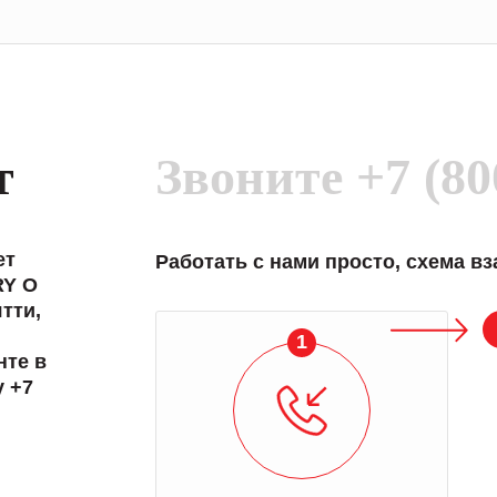
т
Звоните
+7 (80
ет
Работать с нами просто, схема в
RY O
тти,
1
нте в
у +7