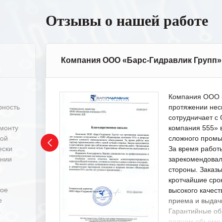
Отзывы о нашей работе
Компания ООО «Барс-Гидравлик Групп»
Компания ООО «
рность
протяжении нес
сотрудничает 
емонту
компания 555» 
ной
сложного промы
ески
За время работ
ении
зарекомендовал
стороны. Заказ
кротчайшие сро
ное
высокого качест
е
приема и выдачи
.
Гарантийные об
полном объеме