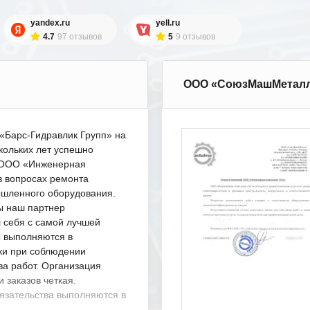
yandex.ru
yell.ru
4.7
97 отзывов
5
9 отзывов
ООО «СоюзМашМетал
Барс-Гидравлик Групп» на
кольких лет успешно
с ООО «Инженерная
в вопросах ремонта
шленного оборудования.
ы наш партнер
 себя с самой лучшей
ы выполняются в
ки при соблюдении
ва работ. Организация
 заказов четкая.
язательства выполняются в
.