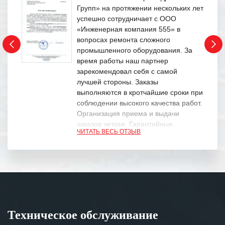
Групп» на протяжении нескольких лет
успешно сотрудничает с ООО
«Инженерная компания 555» в
вопросах ремонта сложного
промышленного оборудования. За
время работы наш партнер
зарекомендовал себя с самой
лучшей стороны. Заказы
выполняются в кротчайшие сроки при
соблюдении высокого качества работ.
Организация приема и выдачи
заказов четкая. Гарантийные
ЧИТАТЬ ВЕСЬ ОТЗЫВ
обязательства выполняются в
полном объеме.
Выражаем благодарность Вашим
специалистам за профессионализм и
оперативное решение поставленных
задач.
Техническое обслуживание
Особенно хочется отметить высокую