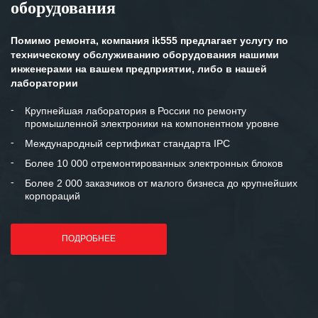
оборудования
клиентоориентированность
персонала Вашей компании,
готовность помочь в самых сложных
Помимо ремонта, компания ik555 предлагает услугу по
ситуациях.
техническому обслуживанию оборудования нашими
инженерами на вашем предприятии, либо в нашей
Мы высоко ценим сложившиеся
лаборатории
между нашими компаниями открытые
и доверительные партнерские
Крупнейшая лаборатория в России по ремонту
промышленной электроники на компонентном уровне
отношения и искренне желаем
«Инженерной компании «555» долгих
Международный сертификат стандарта IPC
лет успеха и процветания.
Более 10 000 отремонтированных электронных блоков
Более 2 000 заказчиков от малого бизнеса до крупнейших
корпораций
ПОДРОБНЕЕ