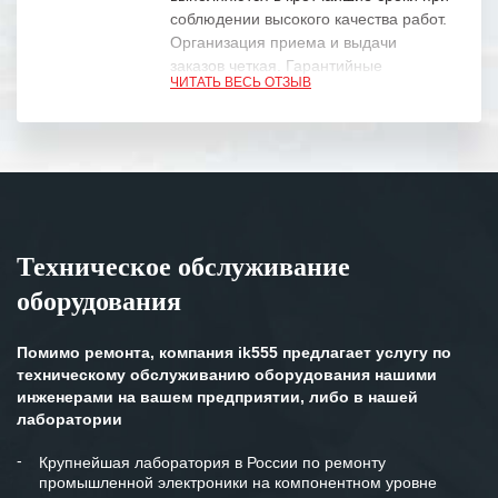
соблюдении высокого качества работ.
Организация приема и выдачи
заказов четкая. Гарантийные
ЧИТАТЬ ВЕСЬ ОТЗЫВ
обязательства выполняются в
полном объеме.
Выражаем благодарность Вашим
специалистам за профессионализм и
оперативное решение поставленных
задач.
Техническое обслуживание
Особенно хочется отметить высокую
оборудования
клиентоориентированность
персонала Вашей компании,
готовность помочь в самых сложных
Помимо ремонта, компания ik555 предлагает услугу по
ситуациях.
техническому обслуживанию оборудования нашими
инженерами на вашем предприятии, либо в нашей
Мы высоко ценим сложившиеся
лаборатории
между нашими компаниями открытые
и доверительные партнерские
Крупнейшая лаборатория в России по ремонту
промышленной электроники на компонентном уровне
отношения и искренне желаем