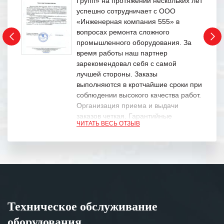
Групп» на протяжении нескольких лет
успешно сотрудничает с ООО
«Инженерная компания 555» в
вопросах ремонта сложного
промышленного оборудования. За
время работы наш партнер
зарекомендовал себя с самой
лучшей стороны. Заказы
выполняются в кротчайшие сроки при
соблюдении высокого качества работ.
Организация приема и выдачи
заказов четкая. Гарантийные
ЧИТАТЬ ВЕСЬ ОТЗЫВ
обязательства выполняются в
полном объеме.
Выражаем благодарность Вашим
специалистам за профессионализм и
оперативное решение поставленных
задач.
Техническое обслуживание
Особенно хочется отметить высокую
оборудования
клиентоориентированность