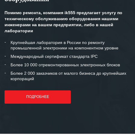
персонала Вашей компании,
готовность помочь в самых сложных
Помимо ремонта, компания ik555 предлагает услугу по
ситуациях.
техническому обслуживанию оборудования нашими
инженерами на вашем предприятии, либо в нашей
Мы высоко ценим сложившиеся
лаборатории
между нашими компаниями открытые
и доверительные партнерские
Крупнейшая лаборатория в России по ремонту
промышленной электроники на компонентном уровне
отношения и искренне желаем
«Инженерной компании «555» долгих
Международный сертификат стандарта IPC
лет успеха и процветания.
Более 10 000 отремонтированных электронных блоков
Более 2 000 заказчиков от малого бизнеса до крупнейших
корпораций
ПОДРОБНЕЕ