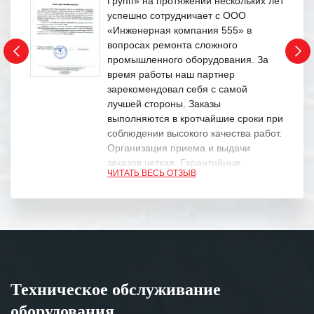
Групп» на протяжении нескольких лет
успешно сотрудничает с ООО
«Инженерная компания 555» в
вопросах ремонта сложного
промышленного оборудования. За
время работы наш партнер
зарекомендовал себя с самой
лучшей стороны. Заказы
выполняются в кротчайшие сроки при
соблюдении высокого качества работ.
Организация приема и выдачи
заказов четкая. Гарантийные
ЧИТАТЬ ВЕСЬ ОТЗЫВ
обязательства выполняются в
полном объеме.
Выражаем благодарность Вашим
специалистам за профессионализм и
оперативное решение поставленных
задач.
Техническое обслуживание
Особенно хочется отметить высокую
оборудования
клиентоориентированность