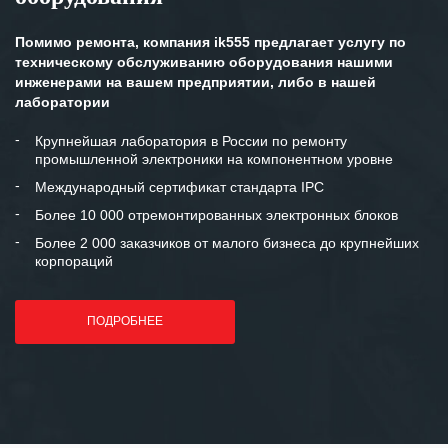
персонала Вашей компании,
готовность помочь в самых сложных
Помимо ремонта, компания ik555 предлагает услугу по
ситуациях.
техническому обслуживанию оборудования нашими
инженерами на вашем предприятии, либо в нашей
Мы высоко ценим сложившиеся
лаборатории
между нашими компаниями открытые
и доверительные партнерские
Крупнейшая лаборатория в России по ремонту
промышленной электроники на компонентном уровне
отношения и искренне желаем
«Инженерной компании «555» долгих
Международный сертификат стандарта IPC
лет успеха и процветания.
Более 10 000 отремонтированных электронных блоков
Более 2 000 заказчиков от малого бизнеса до крупнейших
корпораций
ПОДРОБНЕЕ