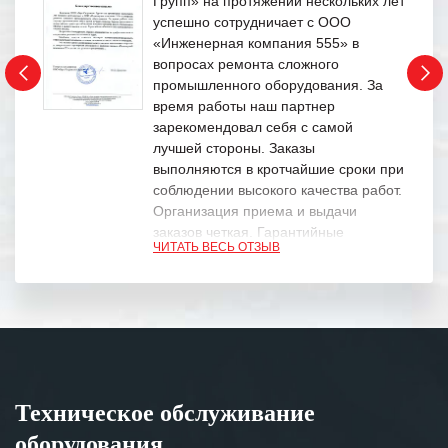
Групп» на протяжении нескольких лет
успешно сотрудничает с ООО
«Инженерная компания 555» в
вопросах ремонта сложного
промышленного оборудования. За
время работы наш партнер
зарекомендовал себя с самой
лучшей стороны. Заказы
выполняются в кротчайшие сроки при
соблюдении высокого качества работ.
Организация приема и выдачи
заказов четкая. Гарантийные
ЧИТАТЬ ВЕСЬ ОТЗЫВ
обязательства выполняются в
полном объеме.
Выражаем благодарность Вашим
специалистам за профессионализм и
оперативное решение поставленных
задач.
Техническое обслуживание
Особенно хочется отметить высокую
оборудования
клиентоориентированность