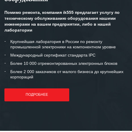
персонала Вашей компании,
готовность помочь в самых сложных
Помимо ремонта, компания ik555 предлагает услугу по
ситуациях.
техническому обслуживанию оборудования нашими
инженерами на вашем предприятии, либо в нашей
Мы высоко ценим сложившиеся
лаборатории
между нашими компаниями открытые
и доверительные партнерские
Крупнейшая лаборатория в России по ремонту
промышленной электроники на компонентном уровне
отношения и искренне желаем
«Инженерной компании «555» долгих
Международный сертификат стандарта IPC
лет успеха и процветания.
Более 10 000 отремонтированных электронных блоков
Более 2 000 заказчиков от малого бизнеса до крупнейших
корпораций
ПОДРОБНЕЕ