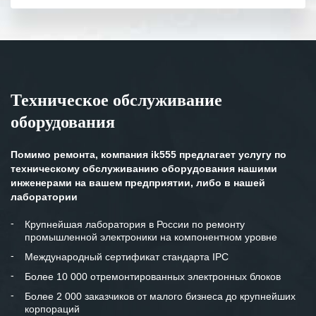
полном объеме.
Выражаем благодарность Вашим
специалистам за профессионализм и
оперативное решение поставленных
задач.
Техническое обслуживание
Особенно хочется отметить высокую
оборудования
клиентоориентированность
персонала Вашей компании,
готовность помочь в самых сложных
Помимо ремонта, компания ik555 предлагает услугу по
ситуациях.
техническому обслуживанию оборудования нашими
инженерами на вашем предприятии, либо в нашей
Мы высоко ценим сложившиеся
лаборатории
между нашими компаниями открытые
и доверительные партнерские
Крупнейшая лаборатория в России по ремонту
промышленной электроники на компонентном уровне
отношения и искренне желаем
«Инженерной компании «555» долгих
Международный сертификат стандарта IPC
лет успеха и процветания.
Более 10 000 отремонтированных электронных блоков
Более 2 000 заказчиков от малого бизнеса до крупнейших
корпораций