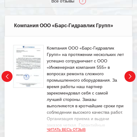
Все отзывы
Компания ООО «Барс-Гидравлик Групп»
Компания ООО «Барс-Гидравлик
Групп» на протяжении нескольких лет
успешно сотрудничает с ООО
«Инженерная компания 555» в
вопросах ремонта сложного
промышленного оборудования. За
время работы наш партнер
зарекомендовал себя с самой
лучшей стороны. Заказы
выполняются в кротчайшие сроки при
соблюдении высокого качества работ.
Организация приема и выдачи
заказов четкая. Гарантийные
ЧИТАТЬ ВЕСЬ ОТЗЫВ
обязательства выполняются в