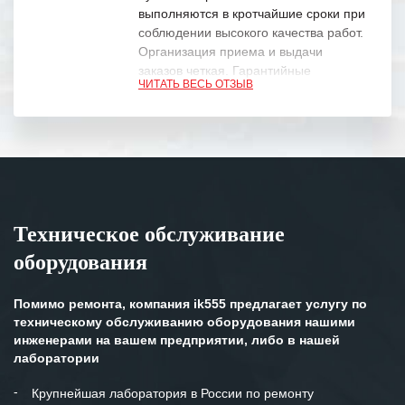
выполняются в кротчайшие сроки при
соблюдении высокого качества работ.
Организация приема и выдачи
заказов четкая. Гарантийные
ЧИТАТЬ ВЕСЬ ОТЗЫВ
обязательства выполняются в
полном объеме.
Выражаем благодарность Вашим
специалистам за профессионализм и
оперативное решение поставленных
задач.
Техническое обслуживание
Особенно хочется отметить высокую
оборудования
клиентоориентированность
персонала Вашей компании,
готовность помочь в самых сложных
Помимо ремонта, компания ik555 предлагает услугу по
ситуациях.
техническому обслуживанию оборудования нашими
инженерами на вашем предприятии, либо в нашей
Мы высоко ценим сложившиеся
лаборатории
между нашими компаниями открытые
и доверительные партнерские
Крупнейшая лаборатория в России по ремонту