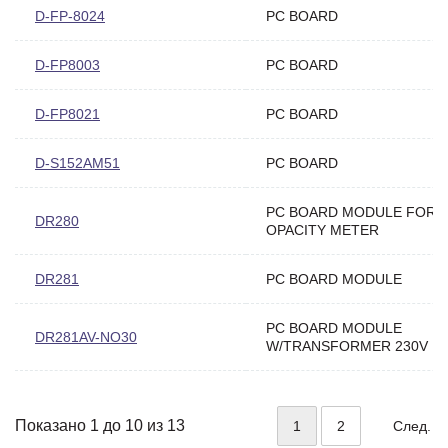
D-FP-8024
PC BOARD
D-FP8003
PC BOARD
D-FP8021
PC BOARD
D-S152AM51
PC BOARD
PC BOARD MODULE FOR
DR280
OPACITY METER
DR281
PC BOARD MODULE
PC BOARD MODULE
DR281AV-NO30
W/TRANSFORMER 230V
Показано 1 до 10 из 13
1
2
След.