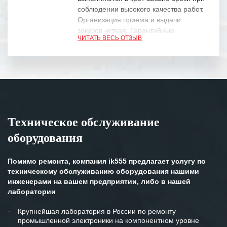
соблюдении высокого качества работ.
Организация приема и выдачи
заказов четкая. Гарантийные
ЧИТАТЬ ВЕСЬ ОТЗЫВ
обязательства выполняются в
полном объеме.
Выражаем благодарность Вашим
специалистам за профессионализм и
оперативное решение поставленных
задач.
Техническое обслуживание
Особенно хочется отметить высокую
оборудования
клиентоориентированность
персонала Вашей компании,
готовность помочь в самых сложных
Помимо ремонта, компания ik555 предлагает услугу по
ситуациях.
техническому обслуживанию оборудования нашими
инженерами на вашем предприятии, либо в нашей
Мы высоко ценим сложившиеся
лаборатории
между нашими компаниями открытые
и доверительные партнерские
Крупнейшая лаборатория в России по ремонту
промышленной электроники на компонентном уровне
отношения и искренне желаем