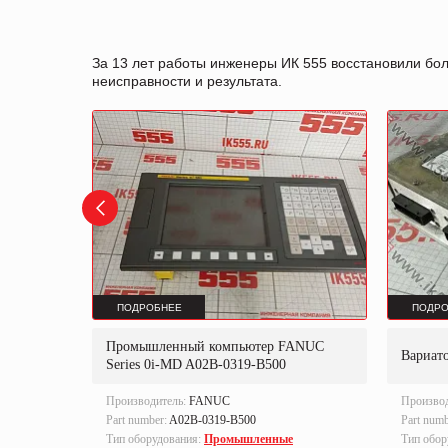
За 13 лет работы инженеры ИК 555 восстановили бо
неисправности и результата.
ПОДРОБНЕЕ
ПОДРО
Промышленный компьютер FANUC
M/3-E
Вариат
Series 0i-MD A02B-0319-B500
Производитель:
FANUC
Произво
Part number:
A02B-0319-B500
Part num
ленная
Тип оборудования:
Промышленные
Тип обор