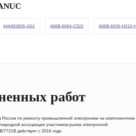
FANUC
44A392605-G01
A06B-6064-C322
A06B-6035-H315-
ненных работ
в России по ремонту промышленной электроники на компонентном
народной ассоциации участников рынка электронной
/7721B действует с 2016 года