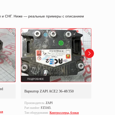
ии и СНГ. Ниже — реальные примеры с описанием
ПОДРОБНЕЕ
ПОДРОБ
ed
Вариатор ZAPI ACE2 36-48/350
Вариато
Производитель:
ZAPI
Производи
Part number:
FZ5165.
Part numbe
ки
Тип оборудования:
Контроллеры, блоки
Тип оборуд