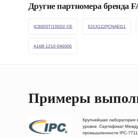
Другие партномера бренда 
IC800STI105D2-CE
531X122PCNAEG1
A16B-1210-046005
Примеры выпол
Крупнейшая лаборатория 
уровне. Сертификат Между
промышленности IPC-7711B