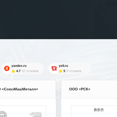
yandex.ru
yell.ru
4.7
97 отзывов
5
9 отзывов
 «СоюзМашМеталл»
ООО «РСК»