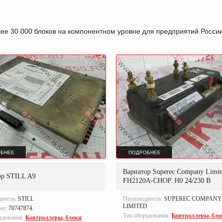
лее 30 000 блоков на компонентном уровне для предприятий Росс
БНЕЕ
ПОДРОБНЕЕ
Вариатор Superec Company Limit
ор STILL A9
FH2120A-CHOP. H0 24/230 B
дитель:
STILL
Производитель:
SUPEREC COMPANY
LIMITED
ber:
70747874.
Тип оборудования:
Контроллеры, бло
удования:
Контроллеры, блоки