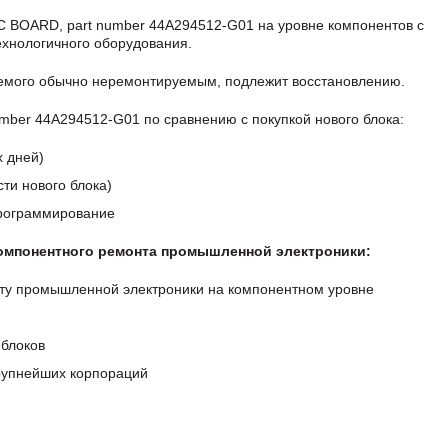
 BOARD, part number 44A294512-G01 на уровне компонентов с
хнологичного оборудования.
аемого обычно неремонтируемым, подлежит восстановлению.
ber 44A294512-G01 по сравнению с покупкой нового блока:
х дней)
ти нового блока)
программирование
компонентного ремонта промышленной электроники:
ту промышленной электроники на компонентном уровне
блоков
крупнейших корпораций