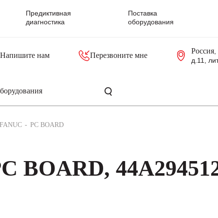
Предиктивная
Поставка
диагностика
оборудования
Россия
,
Напишите нам
Перезвоните мне
д.11, ли
резольверы
Контроллеры, блоки управления
Панели оператора, промышленные мониторы
Прочая промышленная электроника
Промышленные пульты уп
Серверные материнские платы
FANUC
PC BOARD
C BOARD, 44A294512