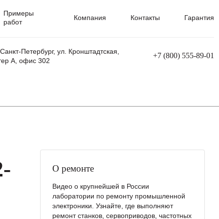
Примеры
Компания
Контакты
Гарантия
работ
 Санкт-Петербург, ул. Кронштадтская,
+7 (800) 555-89-01
тер А, офис 302
равления
Ремонт сварочных трансформаторов
Ремонт аппаратов плазменной резки
Ремонт сварочных полуавтоматов
Ремонт плазменных станков с ЧПУ
-
О ремонте
Видео о крупнейшей в России
лаборатории по ремонту промышленной
электроники. Узнайте, где выполняют
ремонт станков, сервоприводов, частотных