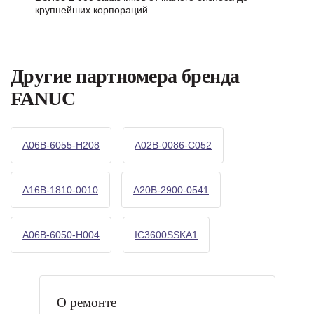
крупнейших корпораций
Другие партномера бренда
FANUC
A06B-6055-H208
A02B-0086-C052
A16B-1810-0010
A20B-2900-0541
A06B-6050-H004
IC3600SSKA1
О ремонте