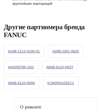
крупнейших корпораций
Другие партномера бренда
FANUC
A16B-1212-0100-01
A20B-1001-0620
44A399785-G01
A06B-6110-H037
A06B-6110-H006
IC3600SVZB1C1
О ремонте