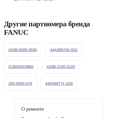
Другие партномера бренда
FANUC
A20B-0005-0590
44A398740-G01
IC3600QIXB60
A20B-2100-0220
260-0600-070
44A399771-G05
О ремонте