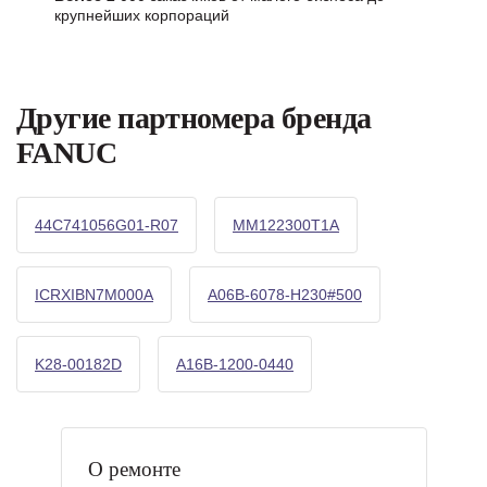
крупнейших корпораций
Другие партномера бренда
FANUC
44C741056G01-R07
MM122300T1A
ICRXIBN7M000A
A06B-6078-H230#500
K28-00182D
A16B-1200-0440
О ремонте