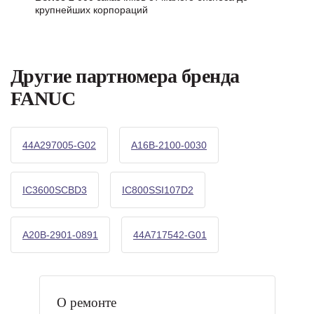
крупнейших корпораций
Другие партномера бренда
FANUC
44A297005-G02
A16B-2100-0030
IC3600SCBD3
IC800SSI107D2
A20B-2901-0891
44A717542-G01
О ремонте