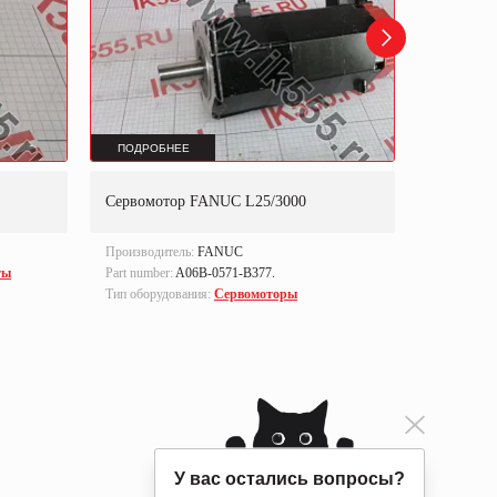
ПОДРОБНЕЕ
ПОДРОБ
Сервомотор FANUC L25/3000
Сервомот
Производитель:
FANUC
Производи
ты
Part number:
A06B-0571-B377.
Part number
Тип оборудования:
Сервомоторы
Тип оборуд
У вас остались вопросы?