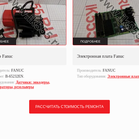
БНЕЕ
ПОДРОБНЕЕ
р Fanuc
Электронная плата Fanuc
дитель:
FANUC
Производитель:
FANUC
ber:
B-65232EN.
Тип оборудования:
Электронные пла
удования:
Датчики: энкодеры,
ераторы, резольверы
РАССЧИТАТЬ СТОИМОСТЬ РЕМОНТА