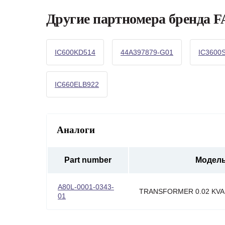
Другие партномера бренда 
IC600KD514
44A397879-G01
IC3600
IC660ELB922
Аналоги
Part number
Модел
A80L-0001-0343-
TRANSFORMER 0.02 KVA
01