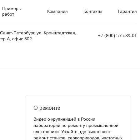
Примеры
Компания
Контакты
Гарантия
работ
 Санкт-Петербург, ул. Кронштадтская,
+7 (800) 555-89-01
тер А, офис 302
равления
Ремонт сварочных трансформаторов
Ремонт аппаратов плазменной резки
Ремонт сварочных полуавтоматов
Ремонт плазменных станков с ЧПУ
О ремонте
Видео о крупнейшей в России
лаборатории по ремонту промышленной
электроники. Узнайте, где выполняют
ремонт станков, сервоприводов, частотных