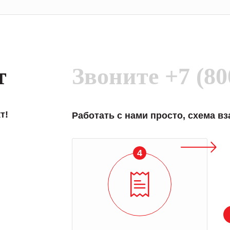
т
Звоните
+7 (80
т!
Работать с нами просто, схема в
4