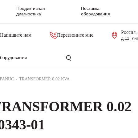
Предиктивная
Поставка
диагностика
оборудования
Россия
,
Напишите нам
Перезвоните мне
д.11, ли
резольверы
Контроллеры, блоки управления
Панели оператора, промышленные мониторы
Прочая промышленная электроника
Промышленные пульты уп
Серверные материнские платы
FANUC
TRANSFORMER 0.02 KVA
TRANSFORMER 0.02
0343-01