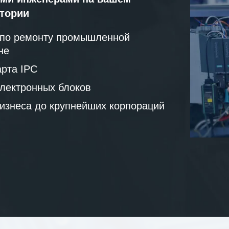
атории
 по ремонту промышленной
не
рта IPC
лектронных блоков
бизнеса до крупнейших корпораций