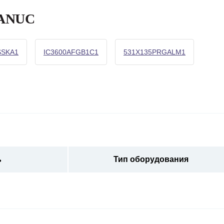
FANUC
SSKA1
IC3600AFGB1C1
531X135PRGALM1
ь
Тип оборудования