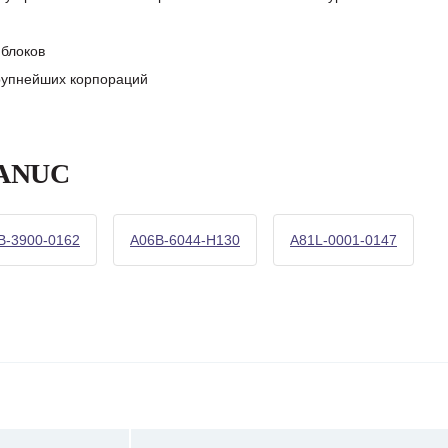
блоков
крупнейших корпораций
FANUC
B-3900-0162
A06B-6044-H130
A81L-0001-0147