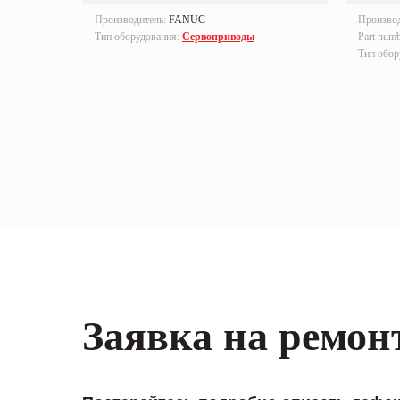
Производитель:
FANUC
Произво
Тип оборудования:
Сервоприводы
Part num
Тип обор
Заявка на ремон