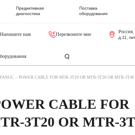
Предиктивная
Поставка
диагностика
оборудования
Россия
,
Напишите нам
Перезвоните мне
д.11, ли
резольверы
Контроллеры, блоки управления
Панели оператора, промышленные мониторы
Прочая промышленная электроника
Промышленные пульты уп
Серверные материнские платы
FANUC
POWER CABLE FOR MTR-3T10 OR MTR-3T20 OR MTR-3T40
 POWER CABLE FOR
TR-3T20 OR MTR-3T