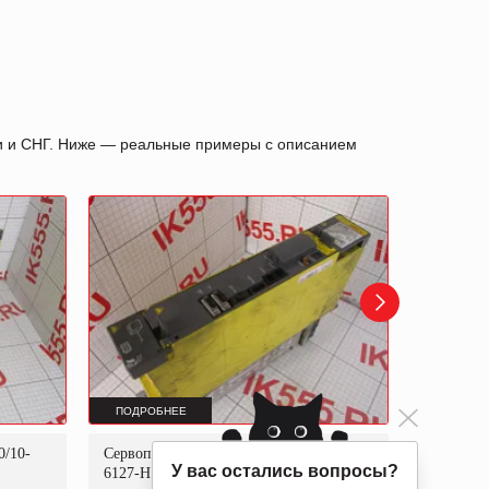
ии и СНГ. Ниже — реальные примеры с описанием
ПОДРОБНЕЕ
ПОДРОБ
0/10-
Сервопривод FANUC aiSV 80HV A06B-
Сервопри
У вас остались вопросы?
6127-H105
6141-H0