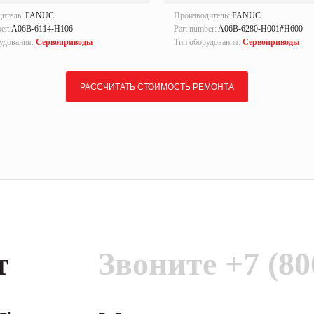
дитель:
FANUC
Производитель:
FANUC
ber:
A06B-6114-H106
Part number:
A06B-6280-H001#H600
удования:
Сервоприводы
Тип оборудования:
Сервоприводы
РАССЧИТАТЬ СТОИМОСТЬ РЕМОНТА
т
Звоните
+7 (80