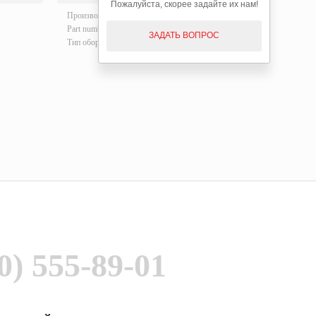
Пожалуйста, скорее задайте их нам!
Производитель:
FANUC
Производи
Part number:
A06B-6127-H105
Part number
ЗАДАТЬ ВОПРОС
Тип оборудования:
Сервоприводы
Тип оборуд
0) 555-89-01