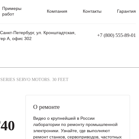
Примеры
Компания
Контакты
Гарантия
работ
 Санкт-Петербург, ул. Кронштадтская,
+7 (800) 555-89-01
тер А, офис 302
равления
Ремонт сварочных трансформаторов
Ремонт аппаратов плазменной резки
Ремонт сварочных полуавтоматов
Ремонт плазменных станков с ЧПУ
 SERIES SERVO MOTORS. 30 FEET
О ремонте
Видео о крупнейшей в России
40
лаборатории по ремонту промышленной
электроники. Узнайте, где выполняют
ремонт станков, сервоприводов, частотных