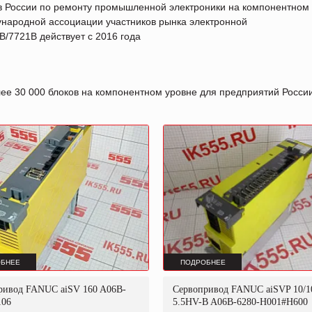
в России по ремонту промышленной электроники на компонентном
народной ассоциации участников рынка электронной
/7721B действует с 2016 года
лее 30 000 блоков на компонентном уровне для предприятий Росс
БНЕЕ
ПОДРОБНЕЕ
ривод FANUC aiSV 160 A06B-
Сервопривод FANUC aiSVP 10/1
106
5.5HV-B A06B-6280-H001#H600