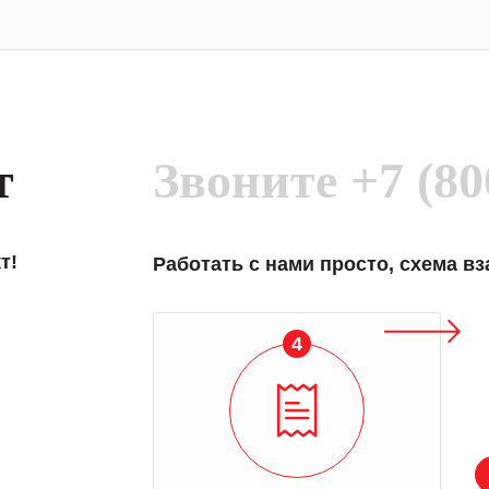
т
Звоните
+7 (80
т!
Работать с нами просто, схема в
4