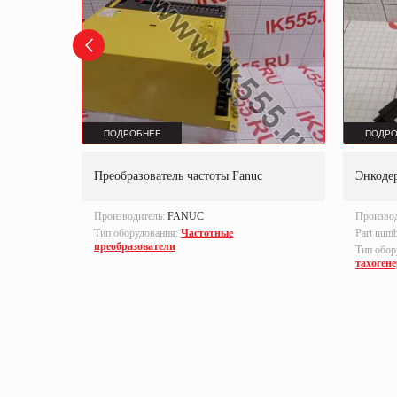
ПОДРОБНЕЕ
ПОДРО
0-H026
Преобразователь частоты Fanuc
Энкоде
Производитель:
FANUC
Произво
ленная
Тип оборудования:
Частотные
Part num
преобразователи
Тип обор
тахоген