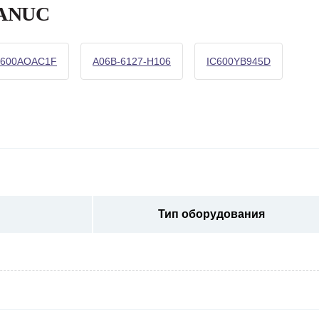
FANUC
3600AOAC1F
A06B-6127-H106
IC600YB945D
Тип оборудования