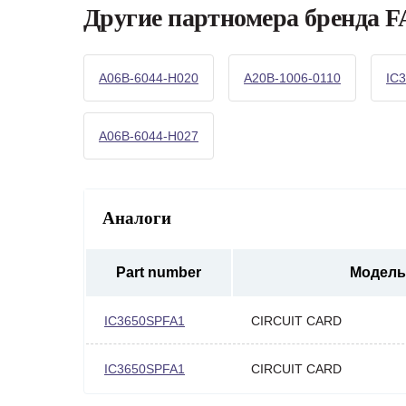
Другие партномера бренда 
A06B-6044-H020
A20B-1006-0110
IC
A06B-6044-H027
Аналоги
Part number
Модель
IC3650SPFA1
CIRCUIT CARD
IC3650SPFA1
CIRCUIT CARD