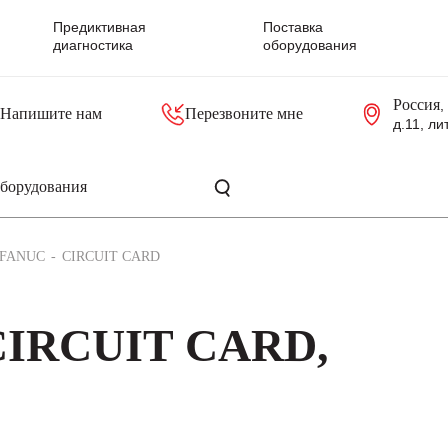
Предиктивная
Поставка
диагностика
оборудования
Россия
,
Напишите нам
Перезвоните мне
д.11, ли
резольверы
Контроллеры, блоки управления
Панели оператора, промышленные мониторы
Прочая промышленная электроника
Промышленные пульты уп
Серверные материнские платы
FANUC
CIRCUIT CARD
CIRCUIT CARD,