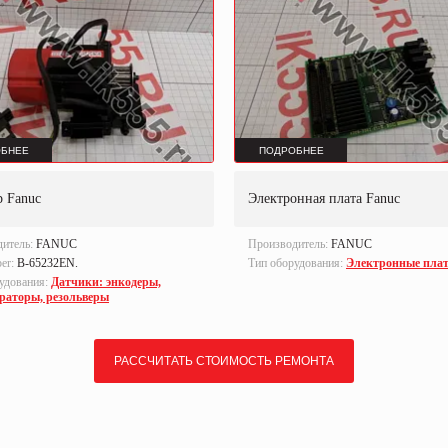
БНЕЕ
ПОДРОБНЕЕ
р Fanuc
Электронная плата Fanuc
дитель:
FANUC
Производитель:
FANUC
ber:
B-65232EN.
Тип оборудования:
Электронные пла
удования:
Датчики: энкодеры,
ераторы, резольверы
РАССЧИТАТЬ СТОИМОСТЬ РЕМОНТА