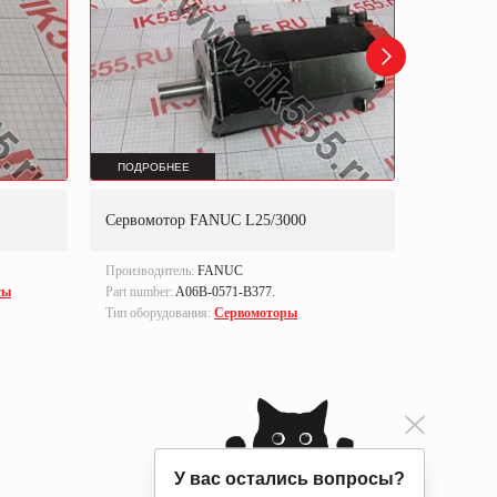
ПОДРОБНЕЕ
ПОДРОБ
Сервомотор FANUC L25/3000
Сервомот
Производитель:
FANUC
Производи
ты
Part number:
A06B-0571-B377.
Part number
Тип оборудования:
Сервомоторы
Тип оборуд
У вас остались вопросы?