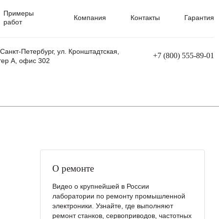
Примеры
Компания
Контакты
Гарантия
работ
 Санкт-Петербург, ул. Кронштадтская,
+7 (800) 555-89-01
тер А, офис 302
равления
Ремонт сварочных трансформаторов
Ремонт аппаратов плазменной резки
Ремонт сварочных полуавтоматов
Ремонт плазменных станков с ЧПУ
О ремонте
Видео о крупнейшей в России
лаборатории по ремонту промышленной
электроники. Узнайте, где выполняют
ремонт станков, сервоприводов, частотных