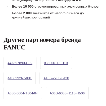
Более 10 000
отремонтированных электронных блоков
Более 2 000
заказчиков от малого бизнеса до
крупнейших корпораций
Другие партномера бренда
FANUC
44A397890-G02
IC3600TRLH1B
44B399267-001
A16B-2203-0420
A350-0004-T504/04
A06B-6055-H115-H506