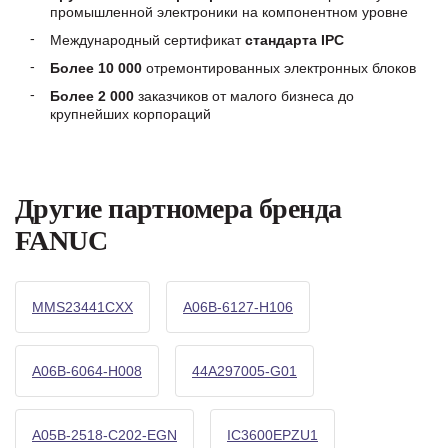
промышленной электроники на компонентном уровне
Международный сертификат
стандарта IPC
Более 10 000
отремонтированных электронных блоков
Более 2 000
заказчиков от малого бизнеса до
крупнейших корпораций
Другие партномера бренда
FANUC
MMS23441CXX
A06B-6127-H106
A06B-6064-H008
44A297005-G01
A05B-2518-C202-EGN
IC3600EPZU1