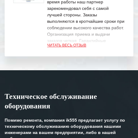
время работы наш партнер
зарекомендовал себя с самой
лучшей стороны. Заказы
выполняются в кротчайшие сроки при
соблюдении высокого качества работ.
Организация приема и выдачи
заказов четкая. Гарантийные
ЧИТАТЬ ВЕСЬ ОТЗЫВ
обязательства выполняются в
полном объеме.
Выражаем благодарность Вашим
специалистам за профессионализм и
оперативное решение поставленных
задач.
Техническое обслуживание
Особенно хочется отметить высокую
оборудования
клиентоориентированность
персонала Вашей компании,
готовность помочь в самых сложных
Помимо ремонта, компания ik555 предлагает услугу по
ситуациях.
техническому обслуживанию оборудования нашими
инженерами на вашем предприятии, либо в нашей
Мы высоко ценим сложившиеся