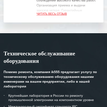
соблюдении высокого качества работ.
Организация приема и выдачи
заказов четкая. Гарантийные
ЧИТАТЬ ВЕСЬ ОТЗЫВ
обязательства выполняются в
полном объеме.
Выражаем благодарность Вашим
специалистам за профессионализм и
оперативное решение поставленных
задач.
Техническое обслуживание
Особенно хочется отметить высокую
оборудования
клиентоориентированность
персонала Вашей компании,
готовность помочь в самых сложных
Помимо ремонта, компания ik555 предлагает услугу по
ситуациях.
техническому обслуживанию оборудования нашими
инженерами на вашем предприятии, либо в нашей
Мы высоко ценим сложившиеся
лаборатории
между нашими компаниями открытые
и доверительные партнерские
Крупнейшая лаборатория в России по ремонту
промышленной электроники на компонентном уровне
отношения и искренне желаем
«Инженерной компании «555» долгих
Международный сертификат стандарта IPC