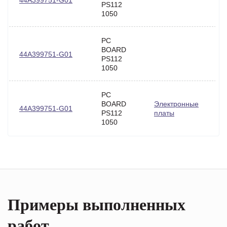
44A399751-G01
PS112
1050
PC
BOARD
44A399751-G01
PS112
1050
PC
BOARD
Электронные
44A399751-G01
PS112
платы
1050
Примеры выполненных
работ