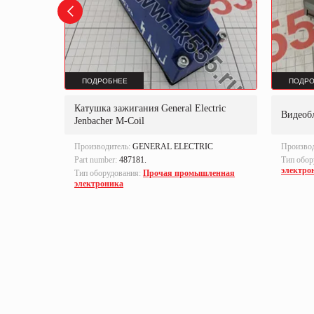
ПОДРОБНЕЕ
ПОДРО
al
Катушка зажигания General Electric
Видеобл
S
Jenbacher M-Coil
IC
Производитель:
GENERAL ELECTRIC
Произво
Part number:
487181.
Тип обор
электро
Тип оборудования:
Прочая промышленная
электроника