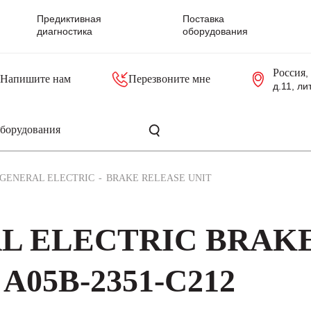
Предиктивная
Поставка
диагностика
оборудования
Россия
,
Напишите нам
Перезвоните мне
д.11, ли
резольверы
Контроллеры, блоки управления
Панели оператора, промышленные мониторы
Прочая промышленная электроника
Промышленные пульты уп
Серверные материнские платы
GENERAL ELECTRIC
BRAKE RELEASE UNIT
AL ELECTRIC BRAK
A05B-2351-C212