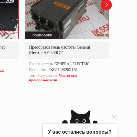
ПОДРОБНЕЕ
ПОДРОБ
лер
Преобразователь частоты General
Реле защи
Electric AF-300G11
SR469
Производитель:
GENERAL ELECTRIC
Производи
ки
Part number:
6KG1143020X1B1
Part numbe
Тип оборудования:
Частотные
Тип оборуд
преобразователи
электрони
У вас остались вопросы?