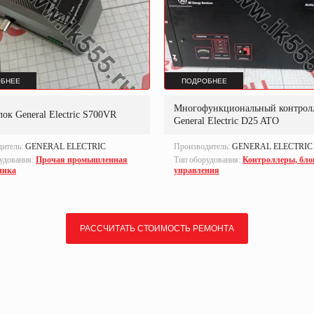
БНЕЕ
ПОДРОБНЕЕ
Многофункциональный контрол
ок General Electric S700VR
General Electric D25 ATO
дитель:
GENERAL ELECTRIC
Производитель:
GENERAL ELECTRIC
удования:
Прочая промышленная
Тип оборудования:
Контроллеры, бло
ника
управления
РАССЧИТАТЬ СТОИМОСТЬ РЕМОНТА