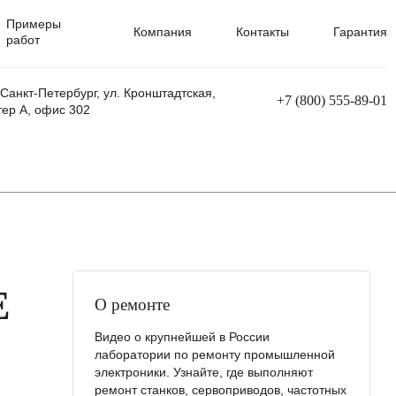
Примеры
Компания
Контакты
Гарантия
работ
 Санкт-Петербург, ул. Кронштадтская,
+7 (800) 555-89-01
тер А, офис 302
равления
Ремонт сварочных трансформаторов
Ремонт аппаратов плазменной резки
Ремонт сварочных полуавтоматов
Ремонт плазменных станков с ЧПУ
E
О ремонте
Видео о крупнейшей в России
лаборатории по ремонту промышленной
электроники. Узнайте, где выполняют
ремонт станков, сервоприводов, частотных