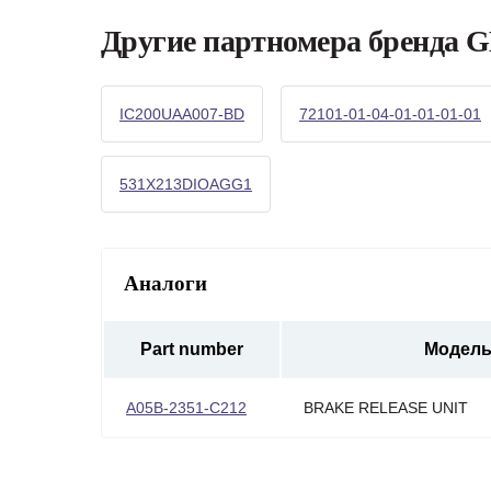
Другие партномера бренд
IC200UAA007-BD
72101-01-04-01-01-01-01
531X213DIOAGG1
Аналоги
Part number
Модел
A05B-2351-C212
BRAKE RELEASE UNIT