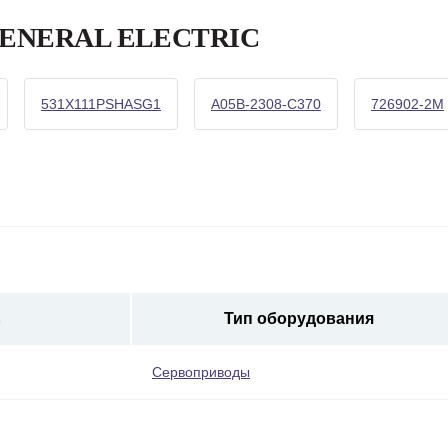
а GENERAL ELECTRIC
531X111PSHASG1
A05B-2308-C370
726902-2M
ь
Тип оборудования
Сервоприводы