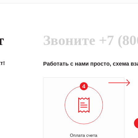
т
Звоните
+7 (80
т!
Работать с нами просто, схема в
4
Оплата счета