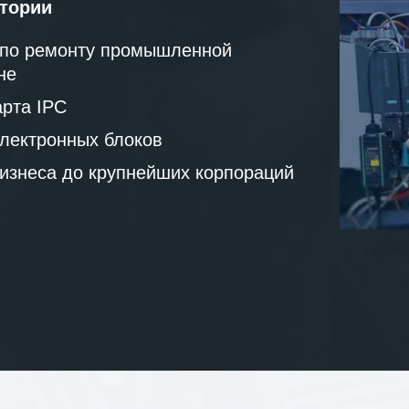
атории
 по ремонту промышленной
не
рта IPC
лектронных блоков
бизнеса до крупнейших корпораций