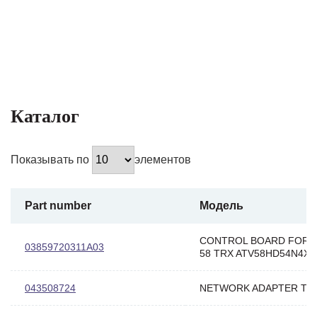
Каталог
Показывать по
элементов
Part number
Модель
CONTROL BOARD FOR A
03859720311A03
58 TRX ATV58HD54N4X
043508724
NETWORK ADAPTER TYP