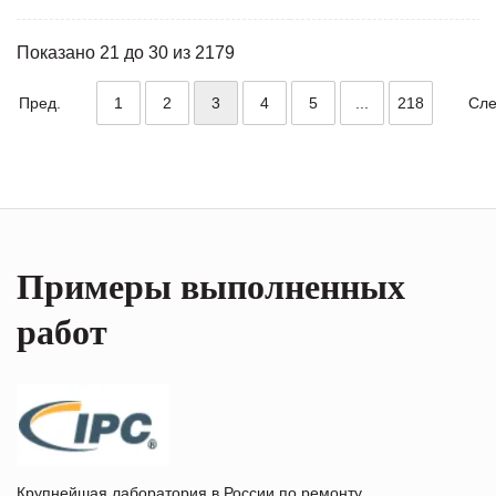
Показано 21 до 30 из 2179
Пред.
1
2
3
4
5
...
218
Сле
Примеры выполненных
работ
Крупнейшая лаборатория в России по ремонту