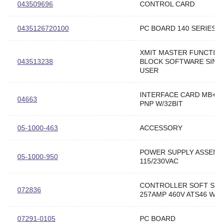
043509696
CONTROL CARD
0435126720100
PC BOARD 140 SERIES
XMIT MASTER FUNCTIO
043513238
BLOCK SOFTWARE SIN
USER
INTERFACE CARD MB+ 
04663
PNP W/32BIT
05-1000-463
ACCESSORY
POWER SUPPLY ASSEM
05-1000-950
115/230VAC
CONTROLLER SOFT ST
072836
257AMP 460V ATS46 W/
07291-0105
PC BOARD