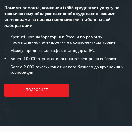
готовность помочь в самых сложных
Помимо ремонта, компания ik555 предлагает услугу по
ситуациях.
техническому обслуживанию оборудования нашими
инженерами на вашем предприятии, либо в нашей
Мы высоко ценим сложившиеся
лаборатории
между нашими компаниями открытые
и доверительные партнерские
Крупнейшая лаборатория в России по ремонту
промышленной электроники на компонентном уровне
отношения и искренне желаем
«Инженерной компании «555» долгих
Международный сертификат стандарта IPC
лет успеха и процветания.
Более 10 000 отремонтированных электронных блоков
Более 2 000 заказчиков от малого бизнеса до крупнейших
корпораций
ПОДРОБНЕЕ