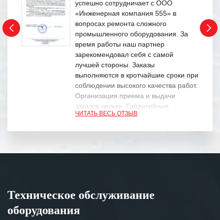
успешно сотрудничает с ООО
«Инженерная компания 555» в
вопросах ремонта сложного
промышленного оборудования. За
время работы наш партнер
зарекомендовал себя с самой
лучшей стороны. Заказы
выполняются в кротчайшие сроки при
соблюдении высокого качества работ.
Организация приема и выдачи
заказов четкая. Гарантийные
ЧИТАТЬ ВЕСЬ ОТЗЫВ
обязательства выполняются в
полном объеме.
Выражаем благодарность Вашим
специалистам за профессионализм и
оперативное решение поставленных
задач.
Техническое обслуживание
Особенно хочется отметить высокую
оборудования
клиентоориентированность
персонала Вашей компании,