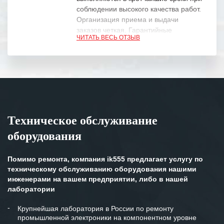
соблюдении высокого качества работ.
Организация приема и выдачи
заказов четкая. Гарантийные
ЧИТАТЬ ВЕСЬ ОТЗЫВ
обязательства выполняются в
полном объеме.
Выражаем благодарность Вашим
специалистам за профессионализм и
оперативное решение поставленных
задач.
Техническое обслуживание
Особенно хочется отметить высокую
оборудования
клиентоориентированность
персонала Вашей компании,
готовность помочь в самых сложных
Помимо ремонта, компания ik555 предлагает услугу по
ситуациях.
техническому обслуживанию оборудования нашими
инженерами на вашем предприятии, либо в нашей
Мы высоко ценим сложившиеся
лаборатории
между нашими компаниями открытые
и доверительные партнерские
Крупнейшая лаборатория в России по ремонту
промышленной электроники на компонентном уровне
отношения и искренне желаем