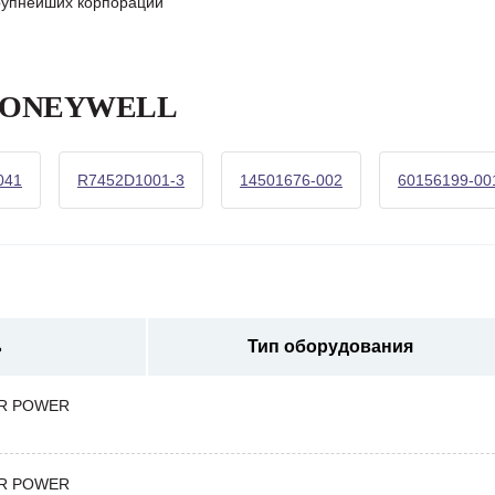
крупнейших корпораций
а HONEYWELL
041
R7452D1001-3
14501676-002
60156199-00
ь
Тип оборудования
ER POWER
ER POWER