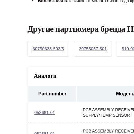
Более 2 000
заказчиков от малого бизнеса до 
Другие партномера бренд
30750338-503/5
30755057-501
510-0
Аналоги
Part number
Модел
PCB ASSEMBLY RECEIV
052681-01
SUPPLY/TEMP SENSOR
PCB ASSEMBLY RECEIV
052681-01