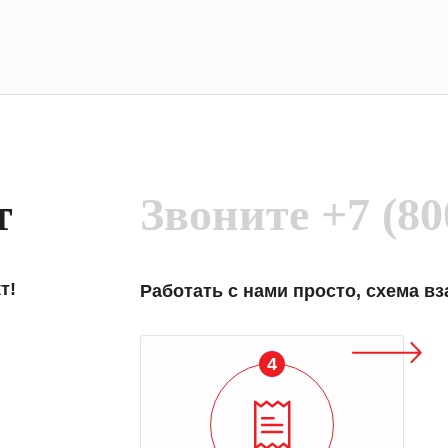
т
Звоните
+7 (80
т!
Работать с нами просто, схема в
4