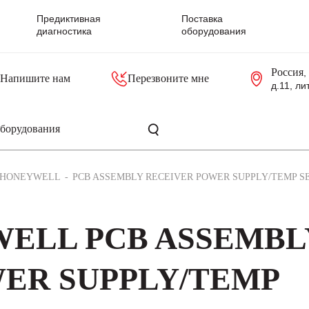
Предиктивная
Поставка
диагностика
оборудования
Россия
,
Напишите нам
Перезвоните мне
д.11, ли
резольверы
Контроллеры, блоки управления
Панели оператора, промышленные мониторы
Прочая промышленная электроника
Промышленные пульты уп
Серверные материнские платы
HONEYWELL
PCB ASSEMBLY RECEIVER POWER SUPPLY/TEMP S
WELL PCB ASSEMBL
ER SUPPLY/TEMP