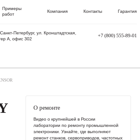
Примеры
Компания
Контакты
Гарантия
работ
 Санкт-Петербург, ул. Кронштадтская,
+7 (800) 555-89-01
тер А, офис 302
равления
Ремонт сварочных трансформаторов
Ремонт аппаратов плазменной резки
Ремонт сварочных полуавтоматов
Ремонт плазменных станков с ЧПУ
ENSOR
Y
О ремонте
Видео о крупнейшей в России
лаборатории по ремонту промышленной
электроники. Узнайте, где выполняют
ремонт станков, сервоприводов, частотных