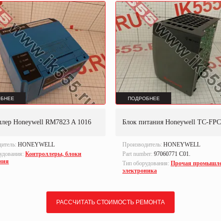
БНЕЕ
ПОДРОБНЕЕ
ллер Honeywell RM7823 A 1016
Блок питания Honeywell TC-FP
дитель:
HONEYWELL
Производитель:
HONEYWELL
удования:
Контроллеры, блоки
Part number:
97060771 С01.
ния
Тип оборудования:
Прочая промышл
электроника
РАССЧИТАТЬ СТОИМОСТЬ РЕМОНТА