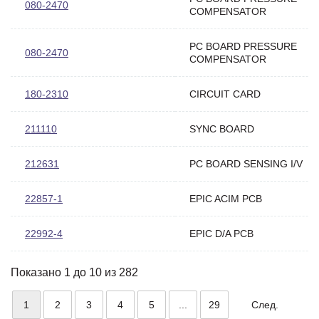
080-2470
COMPENSATOR
PC BOARD PRESSURE
080-2470
COMPENSATOR
180-2310
CIRCUIT CARD
211110
SYNC BOARD
212631
PC BOARD SENSING I/V
22857-1
EPIC ACIM PCB
22992-4
EPIC D/A PCB
Показано 1 до 10 из 282
1
2
3
4
5
...
29
След.