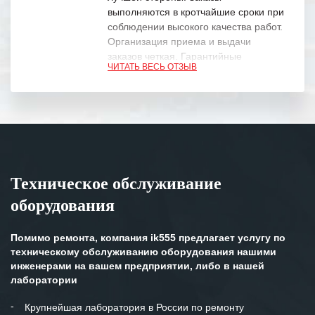
выполняются в кротчайшие сроки при
соблюдении высокого качества работ.
Организация приема и выдачи
заказов четкая. Гарантийные
ЧИТАТЬ ВЕСЬ ОТЗЫВ
обязательства выполняются в
полном объеме.
Выражаем благодарность Вашим
специалистам за профессионализм и
оперативное решение поставленных
задач.
Техническое обслуживание
Особенно хочется отметить высокую
оборудования
клиентоориентированность
персонала Вашей компании,
готовность помочь в самых сложных
Помимо ремонта, компания ik555 предлагает услугу по
ситуациях.
техническому обслуживанию оборудования нашими
инженерами на вашем предприятии, либо в нашей
Мы высоко ценим сложившиеся
лаборатории
между нашими компаниями открытые
и доверительные партнерские
Крупнейшая лаборатория в России по ремонту