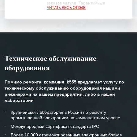
заказов четкая. Гарантийные
ЧИТАТЬ ВЕСЬ ОТЗЫВ
обязательства выполняются в
полном объеме.
Выражаем благодарность Вашим
специалистам за профессионализм и
оперативное решение поставленных
задач.
Техническое обслуживание
Особенно хочется отметить высокую
оборудования
клиентоориентированность
персонала Вашей компании,
готовность помочь в самых сложных
Помимо ремонта, компания ik555 предлагает услугу по
ситуациях.
техническому обслуживанию оборудования нашими
инженерами на вашем предприятии, либо в нашей
Мы высоко ценим сложившиеся
лаборатории
между нашими компаниями открытые
и доверительные партнерские
Крупнейшая лаборатория в России по ремонту
промышленной электроники на компонентном уровне
отношения и искренне желаем
«Инженерной компании «555» долгих
Международный сертификат стандарта IPC
лет успеха и процветания.
Более 10 000 отремонтированных электронных блоков